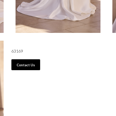
63169
Contact Us