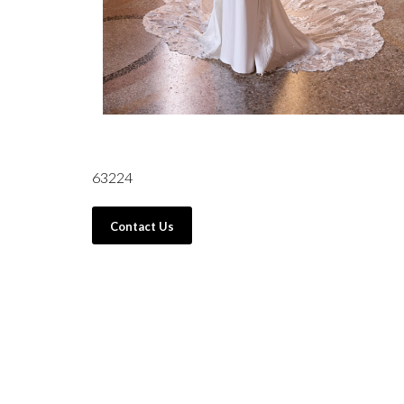
63224
Contact Us