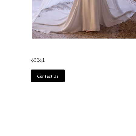
63261
Contact Us